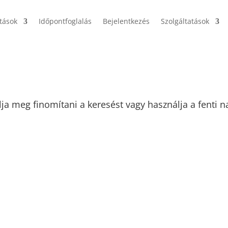
itások
Időpontfoglalás
Bejelentkezés
Szolgáltatások
lja meg finomítani a keresést vagy használja a fenti n