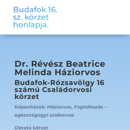
Budafok 16.
sz. körzet
honlapja.
Dr. Révész Beatrice
Melinda Háziorvos
Budafok-Rózsavölgy 16
számú Családorvosi
körzet
Képesítések:
Háziorvos, Foglalkozás –
egészségügyi szakorvos
Oktató körzet