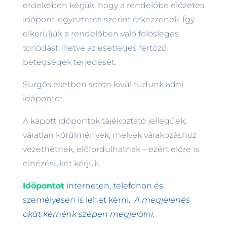
érdekében k
érjük, hogy a rendelőbe előzetes
időpont-egyeztetés szerint érkezzenek. Így
elkerüljük a rendelőben való fölösleges
torlódást, illetve az esetleges fertőző
betegségek terjedését.
Sürgős esetben soron kívül tudunk adni
időpontot.
A kapott időpontok tájékoztató jellegűek,
váratlan körülmények, melyek várakozáshoz
vezethetnek, előfordulhatnak – ezért előre is
elnézésüket kérjük.
Időpontot
interneten,
telefonon és
személyesen is lehet kérni
.
A megjelenés
okát kérnénk szépen megjelölni.