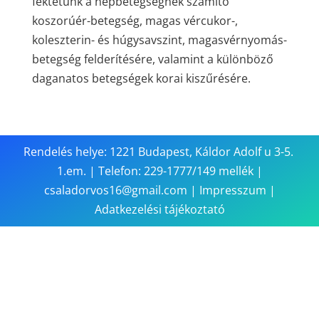
fektetünk a népbetegségnek számító
koszorúér-betegség, magas vércukor-,
koleszterin- és húgysavszint, magasvérnyomás-
betegség felderítésére, valamint a különböző
daganatos betegségek korai kiszűrésére.
Rendelés helye: 1221 Budapest,
Káldor Adolf u 3-5.
1.em.
| Telefon: 229-1777/149 mellék |
csaladorvos16@gmail.com
|
Impresszum
|
Adatkezelési tájékoztató